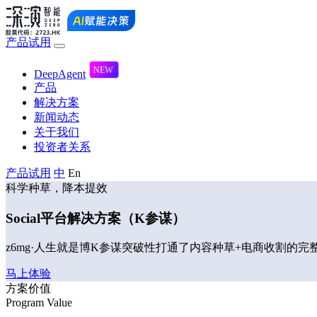
产品试用
DeepAgent
产品
解决方案
新闻动态
关于我们
投资者关系
产品试用
中
En
科学种草，降本提效
Social平台解决方案（K参谋）
z6mg·人生就是博K参谋突破性打通了内容种草+电商收割的完整转化链
马上体验
方案价值
Program Value