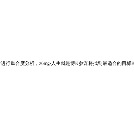
群进行重合度分析，z6mg·人生就是博K参谋将找到最适合的